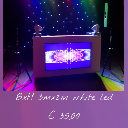
BxH 3mx2m white led
€ 35,00