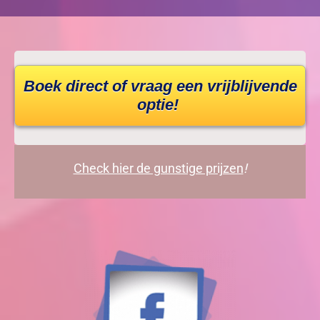
Boek direct of vraag een vrijblijvende
optie!
Check hier de gunstige prijzen
!