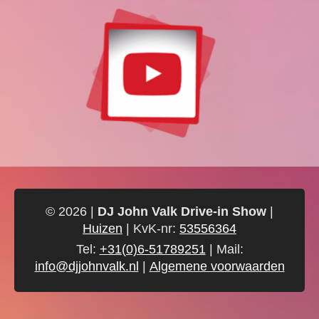
© 2026 |
DJ John Valk Drive-in Show
|
Huizen
| KvK-nr:
53556364
Tel:
+31(0)6-51789251
| Mail:
info@djjohnvalk.nl
|
Algemene voorwaarden